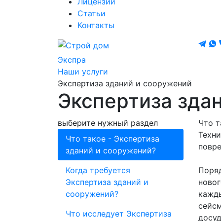
Лицензии
Статьи
Контакты
Экспра
Наши услуги
Экспертиза зданий и сооружений
Экспертиза зда
выберите нужный раздел
Что т
Техни
Что такое - Экспертиза
повре
зданий и сооружений?
Когда требуется
Поряд
Экспертиза зданий и
новог
сооружений?
кажды
сейсм
Что исследует Экспертиза
досуд