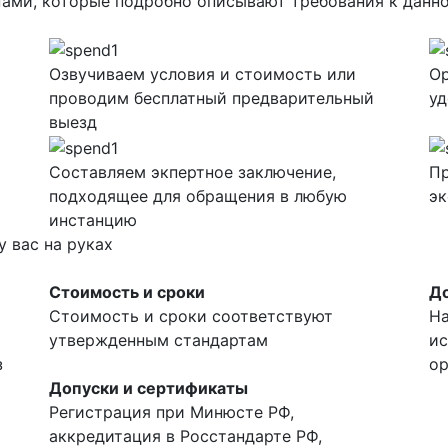
ми, которые подробно описывают требования к данно
Озвучиваем условия и стоимость или
Ор
проводим бесплатный предварительный
уд
выезд
Составляем экпертное заключение,
П
подходящее для обращения в любую
эк
инстанцию
у вас на руках
Стоимость и сроки
Д
Стоимость и сроки соответствуют
На
утвержденным стандартам
ис
з
ор
Допуски и сертификаты
Регистрация при Минюсте РФ,
аккредитация в Росстандарте РФ,