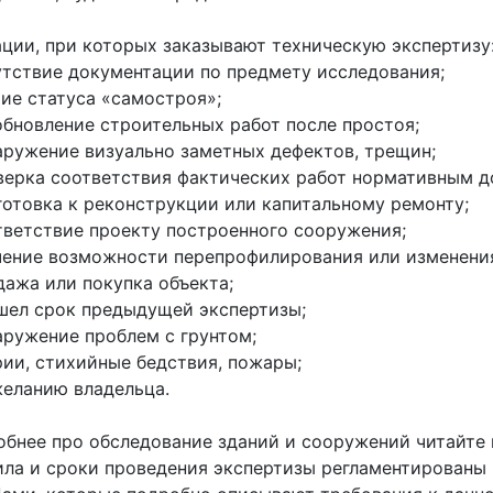
ции, при которых заказывают техническую экспертизу
утствие документации по предмету исследования;
тие статуса «самостроя»;
обновление строительных работ после простоя;
аружение визуально заметных дефектов, трещин;
верка соответствия фактических работ нормативным д
готовка к реконструкции или капитальному ремонту;
тветствие проекту построенного сооружения;
чение возможности перепрофилирования или изменения
дажа или покупка объекта;
шел срок предыдущей экспертизы;
аружение проблем с грунтом;
рии, стихийные бедствия, пожары;
желанию владельца.
бнее про обследование зданий и сооружений читайте
ла и сроки проведения экспертизы регламентированы