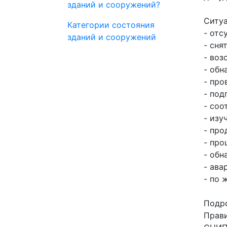
зданий и сооружений?
Ситуа
Категории состояния
- отс
зданий и сооружений
- сня
- воз
- обн
- про
- под
- соо
- изу
- про
- про
- обн
- ава
- по 
Подро
Прави